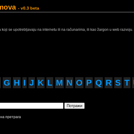
jmova
- v0.3 beta
ji se upotrebljavaju na internetu ili na računarima, ili kao žargon u web razvoju.
G
H
I
J
K
L
M
N
O
P
Q
R
S
T
на претрага