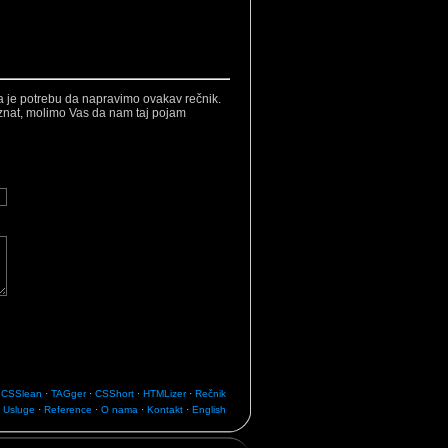
la je potrebu da napravimo ovakav rečnik.
oznat, molimo Vas da nam taj pojam
·
CSSlean
·
TAGger
·
CSShort
·
HTMLizer
·
Rečnik
·
Usluge
·
Reference
·
O nama
·
Kontakt
·
English