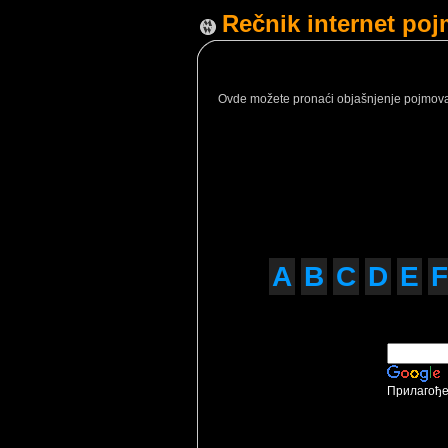
Rečnik internet po
Ovde možete pronaći objašnjenje pojmova ko
A
B
C
D
E
F
Прилагође