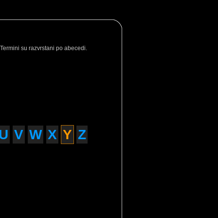
 Termini su razvrstani po abecedi.
U
V
W
X
Y
Z