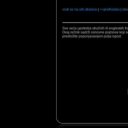
vrati se na vrh stranice
|
<<prethodno
|
sle
Sve veća upotreba stručnih ili engleskih f
Ovaj rečnik sadrži osnovne pojmove koji s
predložite popunjavanjem polja ispod: