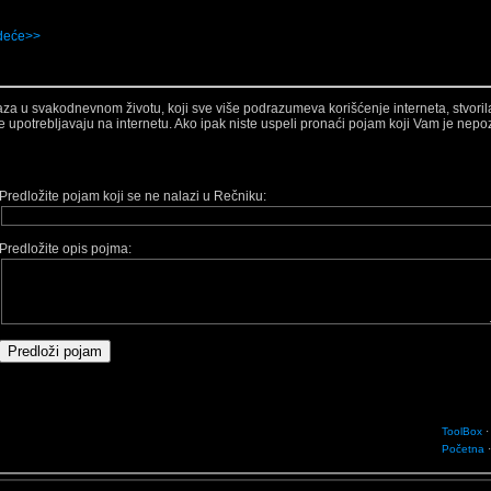
deće>>
raza u svakodnevnom životu, koji sve više podrazumeva korišćenje interneta, stvori
e upotrebljavaju na internetu. Ako ipak niste uspeli pronaći pojam koji Vam je nep
Predložite pojam koji se ne nalazi u Rečniku:
Predložite opis pojma:
ToolBox
Početna