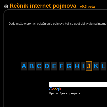
Rečnik internet pojmova
- v0.3 beta
Ovde možete pronaći objašnjenje pojmova koji se upotrebljavaju na internetu
A
B
C
D
E
F
G
H
I
J
K
L
Прилагођена претрага