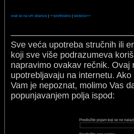
vrati se na vrh stranice
|
<<prethodno
|
sledeće>>
Sve veća upotreba stručnih ili 
koji sve više podrazumeva korišć
napravimo ovakav rečnik. Ovaj 
upotrebljavaju na internetu. Ako 
Vam je nepoznat, molimo Vas da
popunjavanjem polja ispod:
Predložite pojam koji se ne nalaz